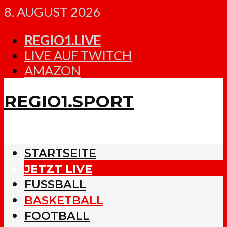
8. AUGUST 2026
REGIO1.LIVE
LIVE AUF TWITCH
AMAZON
REGIO1.SPORT
STARTSEITE
JETZT LIVE
FUSSBALL
BASKETBALL
FOOTBALL