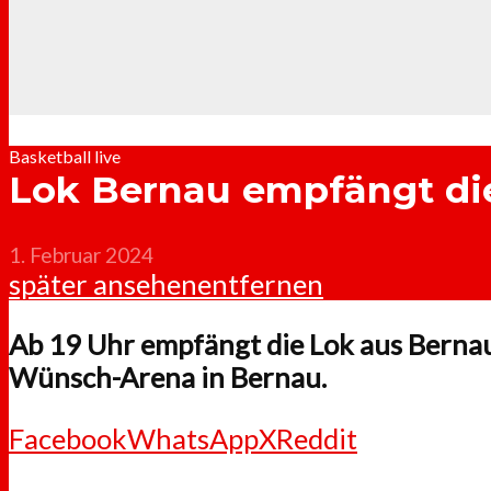
Basketball live
Lok Bernau empfängt die
1. Februar 2024
später ansehen
entfernen
Ab 19 Uhr empfängt die Lok aus Bernau
Wünsch-Arena in Bernau.
Facebook
WhatsApp
X
Reddit