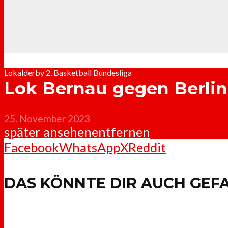
Lokalderby 2. Basketball Bundesliga
Lok Bernau gegen Berlin
25. November 2023
später ansehen
entfernen
Facebook
WhatsApp
X
Reddit
DAS KÖNNTE DIR AUCH GEF