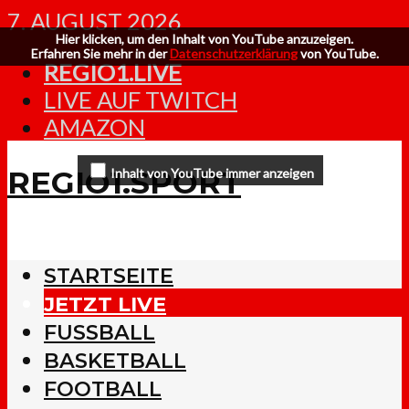
7. AUGUST 2026
Hier klicken, um den Inhalt von YouTube anzuzeigen.
Erfahren Sie mehr in der
Datenschutzerklärung
von YouTube.
REGIO1.LIVE
LIVE AUF TWITCH
AMAZON
REGIO1.SPORT
Inhalt von YouTube immer anzeigen
STARTSEITE
JETZT LIVE
FUSSBALL
BASKETBALL
FOOTBALL