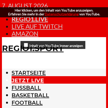
7. AUGUST 2026
Hier klicken, um den Inhalt von YouTube anzuzeigen.
Erfahren Sie mehr in der
Datenschutzerklärung
von YouTube.
REGIO1.LIVE
LIVE AUF TWITCH
AMAZON
REGIO1.SPORT
Inhalt von YouTube immer anzeigen
STARTSEITE
JETZT LIVE
FUSSBALL
BASKETBALL
FOOTBALL